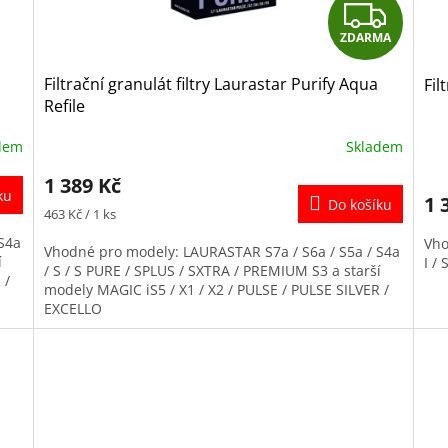
Z
ZDARMA
D
Filtrační granulát filtry Laurastar Purify Aqua
Fil
A
Refile
R
dem
Skladem
M
1 389 Kč
ku
1 
Do košíku
Měrná
A
463 Kč / 1 ks
cena:
S4a
Vho
Vhodné pro modely: LAURASTAR S7a / S6a / S5a / S4a
í
I /
/ S / S PURE / SPLUS / SXTRA / PREMIUM S3 a starší
 /
modely MAGIC iS5 / X1 / X2 / PULSE / PULSE SILVER /
EXCELLO