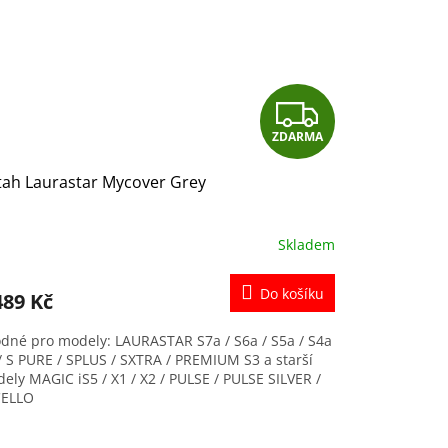
Z
ZDARMA
D
tah Laurastar Mycover Grey
A
R
Skladem
M
Do košíku
489 Kč
A
dné pro modely: LAURASTAR S7a / S6a / S5a / S4a
 / S PURE / SPLUS / SXTRA / PREMIUM S3 a starší
ely MAGIC iS5 / X1 / X2 / PULSE / PULSE SILVER /
CELLO