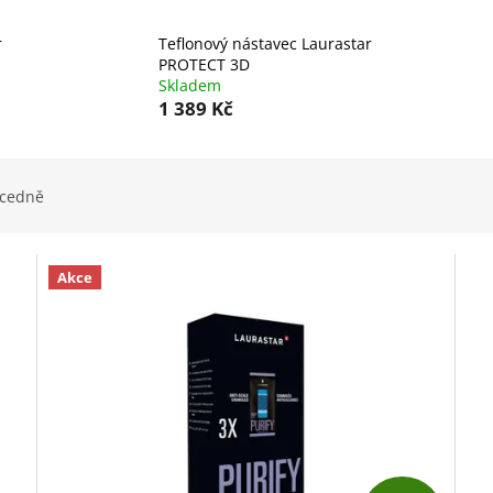
r
Teflonový nástavec Laurastar
PROTECT 3D
Skladem
1 389 Kč
cedně
Akce