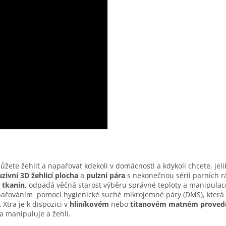
ete žehlit a napařovat kdekoli v domácnosti a kdykoli chcete, jel
zivní 3D žehlicí plocha
a
pulzní pára
s nekonečnou séríí parních r
 tkanin,
odpadá věčná starost výběru správné teploty a manipulac
apařováním pomocí hygienické suché mikrojemné páry (DMS), která d
 Xtra je k dispozici v
hliníkovém
nebo
titanovém matném proved
a manipuluje a žehlí.