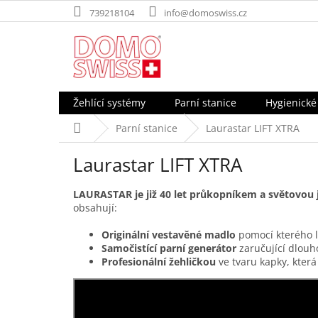
Přejít
739218104
info@domoswiss.cz
na
obsah
Žehlící systémy
Parní stanice
Hygienické
Domů
Parní stanice
Laurastar LIFT XTRA
Laurastar LIFT XTRA
LAURASTAR
je již 40 let průkopníkem a světovou
obsahují:
Originální vestavěné madlo
pomocí kterého l
Samočistící parní generátor
zaručující dlouh
Profesionální žehličkou
ve tvaru kapky, která