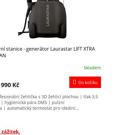
ní stanice - generátor Laurastar LIFT XTRA
TAN
Skladem
Do košíku
 990 Kč
fesionální žehlička s 3D žehlicí plochou | tlak 3,5
 | hygienická pára DMS | pulzní
a | automatický termostat pro ideální...
 zážitek.