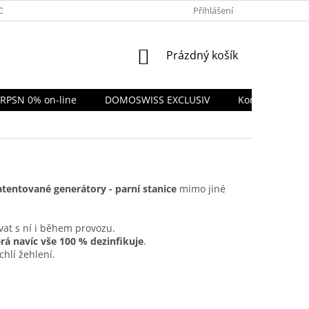
BNÍCH ÚDAJŮ A GDPR
SERVIS LAURASTAR
Přihlášení
NÁKUPNÍ
Prázdný košík
KOŠÍK
 RPSN 0% on-line
DOMOSWISS EXCLUSIV
Kontakty
tentované generátory - parní stanice
mimo jiné
at s ní i během provozu.
erá navíc vše 100 % dezinfikuje
.
chlí žehlení.