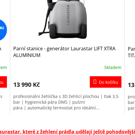
 Kč
A
Parní stanice - generátor Laurastar LIFT XTRA
Par
ALUMINIUM
TI
dem
Skladem
ku
Do košíku
13 990 Kč
13
 s
profesionální žehlička s 3D žehlicí plochou | tlak 3,5
pro
bar | hygienická pára DMS | pulzní
bar
pára | automatický termostat pro ideální...
pár
O
v
urastar, které z žehlení prádla udělají ještě pohodovější
l