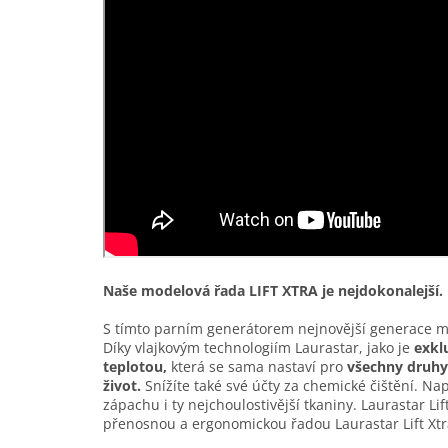
Naše modelová řada LIFT XTRA je nejdokonalejší.
S tímto parním generátorem nejnovější generace můž
Díky vlajkovým technologiím Laurastar, jako je
exklu
teplotou,
která se sama nastaví pro
všechny druhy
život.
Snížíte také své účty za chemické čištění. N
zápachu i ty nejchoulostivější tkaniny. Laurastar Lift
přenosnou a ergonomickou řadou Laurastar Lift Xtr