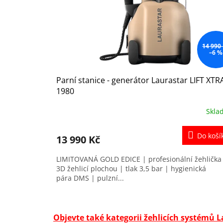
r
u
o
k
d
t
u
ů
k
14 990
–6 %
t
ů
Parní stanice - generátor Laurastar LIFT XTR
1980
Skla
Do koší
13 990 Kč
LIMITOVANÁ GOLD EDICE | profesionální žehlička
3D žehlicí plochou | tlak 3,5 bar | hygienická
pára DMS | pulzní...
Objevte také kategorii žehlicích systémů La