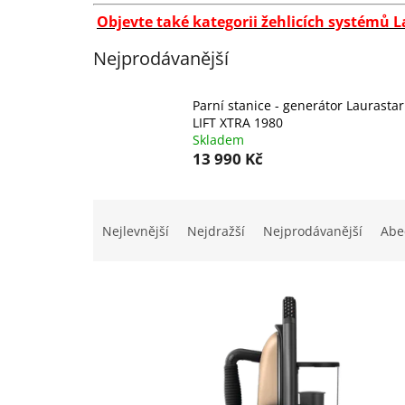
Objevte také kategorii žehlicích systémů La
Nejprodávanější
Parní stanice - generátor Laurastar
LIFT XTRA 1980
Skladem
13 990 Kč
Ř
a
Nejlevnější
Nejdražší
Nejprodávanější
Abe
z
e
V
n
ý
í
p
p
i
r
s
o
p
d