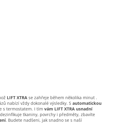
ikož
LIFT XTRA
se zahřeje během několika minut .
ázů nabízí vždy dokonalé výsledky.
S
a
utomatickou
e s termostatem. I tím
vám LIFT XTRA usnadní
ezinfikuje tkaniny, povrchy i předměty, zbavíte
ení
. Budete nadšeni, jak snadno se s naší