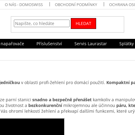
O NÁS - DOMOSWISS
OBCHODNÍ PODMÍNKY
OCHRANA OSO
HLEDAT
 napařovače
Příslušenství
Servis Laurastar
Splátky
 jedničkou
v oblasti profi-žehlení pro domácí použití.
Kompaktní pa
ze parní stanici
snadno a bezpečně přenášet
kamkoliv a manipulov
ou životnost a
bezkonkurenční
mikrojemnou ale účinnou
páru, kt
 Vás ohromí lehkostí žehlení a překvapí dalšími funkcemi, které urý