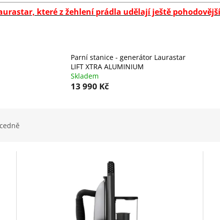
urastar, které z žehlení prádla udělají ještě pohodovější
Parní stanice - generátor Laurastar
LIFT XTRA ALUMINIUM
Skladem
13 990 Kč
cedně