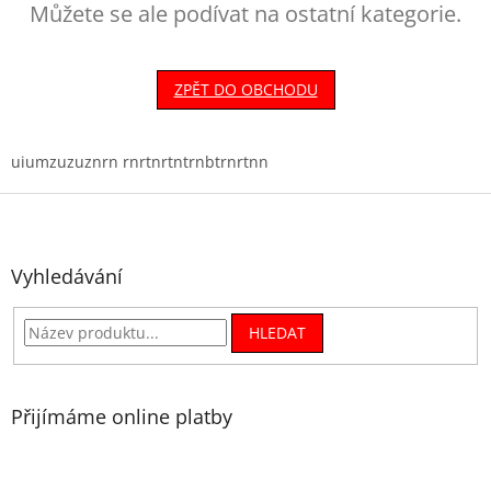
Můžete se ale podívat na ostatní kategorie.
ZPĚT DO OBCHODU
uiumzuzuznrn rnrtnrtntrnbtrnrtnn
Z
á
p
a
Vyhledávání
t
í
HLEDAT
Přijímáme online platby