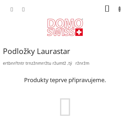
Přejít
NÁKUP
na
obsah
KOŠÍK
Podložky Laurastar
ertbnrřtntr trnzžnmrržtu ržumtž ,tý ržnržm
Produkty teprve připravujeme.