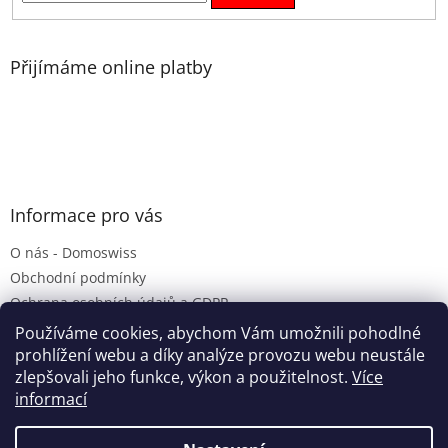
Přijímáme online platby
Informace pro vás
O nás - Domoswiss
Obchodní podmínky
Ochrana osobních údajů a GDPR
Servis Laurastar
Používáme cookies, abychom Vám umožnili pohodlné
prohlížení webu a díky analýze provozu webu neustále
zlepšovali jeho funkce, výkon a použitelnost.
Více
informací
Vytvořil Shoptet