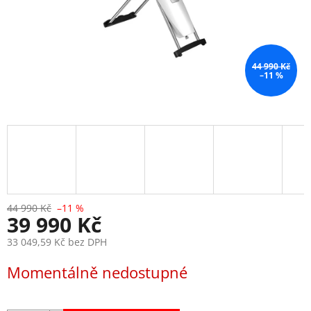
44 990 Kč
–11 %
44 990 Kč
–11 %
39 990 Kč
33 049,59 Kč bez DPH
Měrná
Momentálně nedostupné
cena: