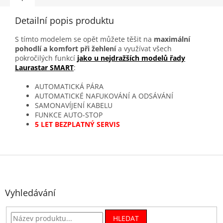
Detailní popis produktu
S tímto modelem se opět můžete těšit na
maximální
pohodlí a komfort při žehlení
a využívat všech
pokročilých funkcí
jako u nejdražších modelů řady
Laurastar SMART
:
AUTOMATICKÁ PÁRA
AUTOMATICKÉ NAFUKOVÁNÍ A ODSÁVÁNÍ
SAMONAVÍJENÍ KABELU
FUNKCE AUTO-STOP
5 LET BEZPLATNÝ SERVIS
Z
á
p
a
Vyhledávání
t
í
HLEDAT