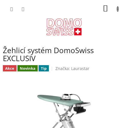
Přejít
NÁKUP
na
obsah
KOŠÍK
Žehlicí systém DomoSwiss
EXCLUSIV
Značka:
Laurastar
Akce
Novinka
Tip