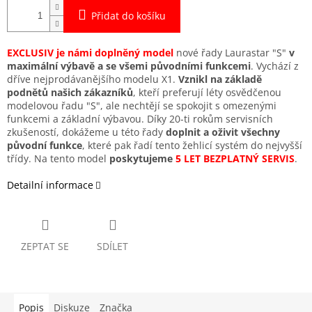
Přidat do košíku
EXCLUSIV je námi doplněný model
nové řady Laurastar "S"
v
maximální výbavě a se všemi původními funkcemi
. Vychází z
dříve nejprodávanějšího modelu X1.
Vznikl na základě
podnětů našich zákazníků
, kteří preferují léty osvědčenou
modelovou řadu "S", ale nechtějí se spokojit s omezenými
funkcemi a základní výbavou. Díky 20-ti rokům servisních
zkušeností, dokážeme u této řady
doplnit a oživit všechny
původní funkce
, které pak řadí tento žehlicí systém do nejvyšší
třídy. Na tento model
poskytujeme
5 LET BEZPLATNÝ SERVIS
.
Detailní informace
ZEPTAT SE
SDÍLET
Popis
Diskuze
Značka