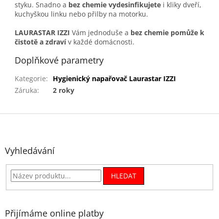
styku. Snadno a
bez chemie vydesinfikujete
i kliky dveří,
kuchyškou linku nebo přilby na motorku.
LAURASTAR IZZI
Vám jednoduše a
bez chemie pomůže k
čistotě a zdraví
v každé domácnosti.
Doplňkové parametry
Kategorie
:
Hygienický napařovač Laurastar IZZI
Záruka
:
2 roky
Z
á
p
a
Vyhledávání
t
í
HLEDAT
Přijímáme online platby