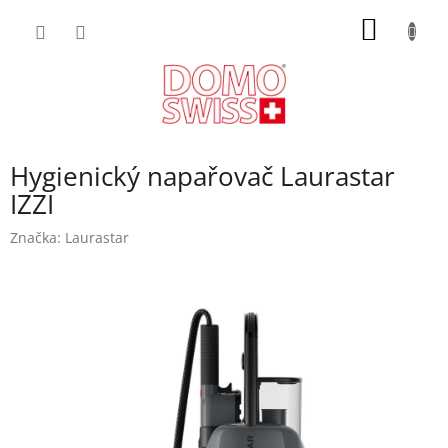
Přejít
NÁKUP
na
obsah
KOŠÍK
Hygienický napařovač Laurastar
IZZI
Značka:
Laurastar