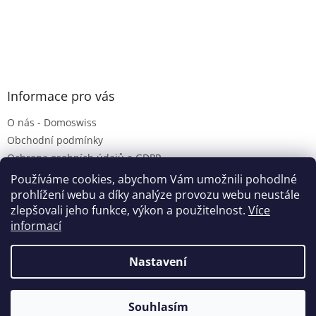
Informace pro vás
O nás - Domoswiss
Obchodní podmínky
Ochrana osobních údajů a GDPR
Servis Laurastar
Používáme cookies, abychom Vám umožnili pohodlné
prohlížení webu a díky analýze provozu webu neustále
zlepšovali jeho funkce, výkon a použitelnost.
Více
informací
Vytvořil Shoptet
Nastavení
Copyright 2026
Domoswiss - žehlící systémy Laurastar
.
Souhlasím
Všechna práva vyhrazena.
Upravit nastavení cookies