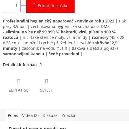
Přidat do košíku
Profesionální hygienický napařovač - novinka roku 2022
| tlak
páry 3,9 bar | certifikovaná hygienická suchá pára DMS
-
eliminuje více než 99,999 % bakterií, virů, plísní a 100 %
roztočů
| ničí také štěnice moly, vši a hnidy |
rozměry
(
45 x 28
x 28
cm) | umožní i rychlé přežehlení | rychlé
zahřívání 2,5
minuty
| zásobník na vodu (1,1 l) | tlaková a dětská pojistka |
samonavíjení kabelu | šedé provedení
|
Detailní informace
ZEPTAT SE
SDÍLET
Popis
Videa (2)
Diskuze
Značka