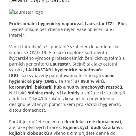
Detailní popis produktu
Profesionální hygienický napařovač Laurastar IZZI - Plus
-
vydezinfikuje bez chemie nejen Vaše oblečení ale i
interiér.
Vznikl intuitivně až spontálně vzhledem k pandemické
situaci s COVID-19. A to jako doplněk sortimentu
švýcarského výrobce profesionálních žehlicích systémů a
parních generátorů
Laurastar
. Stejně tak jako ostatní
výrobky
LAURASTAR
i
hygienické napařovače
IGGI
jsou vybaveny patentovanou technologií
suché
hygienické páry (DMS).
Ta zničí až
99,9 % virů,
koronavirů, bakterií, hub a 100 % prachových roztočů
.
Ničí také
štěnice moly, vši a hnidy
a snižuje rizika alergií
a infekcí. Díky 40-ti rokům zkušeností a praktickému
designu je
vítaným
pomocníkem pro každou hygienicky
čistou domácnost.
Použít jej můžete nejen na
dezinfekci
celé domácnosti,
ale také plyšových hraček,
kojeneckých dudlíků a lahví
,
kojících kloboučků
a všeho s čím přijdete denně do