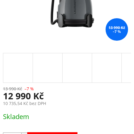
13 990 Kč
–7 %
13 990 Kč
–7 %
12 990 Kč
10 735,54 Kč bez DPH
Měrná
Skladem
cena: